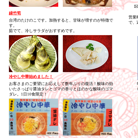
緑竹筍
営業
台湾のたけのこです。加熱すると、甘味が増すのが特徴で
で、
す。
茹でて、冷しサラダがおすすめです。
冷やし中華始めました！
お客さまのご要望にお応えして数年ぶりの復活！酸味の効
いたさっぱり醤油タレとゴマの香りとほのかな酸味のゴマ
ダレ。1日10食限定！