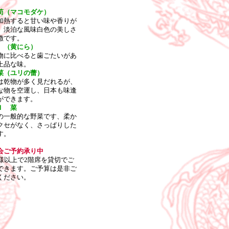
筍（マコモダケ）
加熱すると甘い味や香りが
、淡泊な風味白色の美しさ
徴です。
 （黄にら）
物に比べると歯ごたいがあ
上品な味。
菜（ユリの蕾）
は乾物が多く見だれるが、
な物を空運し、日本も味逢
ができます。
Ｉ 菜
の一般的な野菜です、柔か
クセがなく、さっぱりした
す。
会ご予約承り中
名様以上で2階席を貸切でご
できます。ご予算は是非ご
ください。