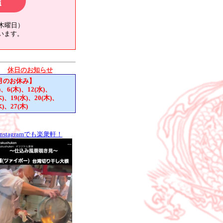
信
水、木曜日）
います。
休日のお知らせ
月のお休み】
)、6(木)、12(水)、
木)、19(水)、20(木)、
水)、27(木)
Instagramでも楽衆軒！