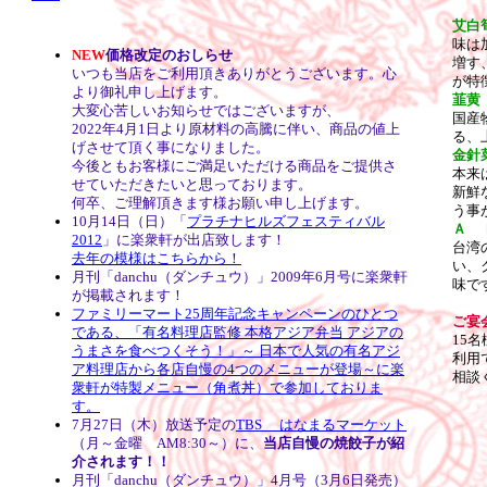
艾白
味は
NEW
価格改定のおしらせ
増す
いつも当店をご利用頂きありがとうございます。心
が特
より御礼申し上げます。
韮黄
大変心苦しいお知らせではございますが、
国産
2022年4月1日より原材料の高騰に伴い、商品の値上
る、
げさせて頂く事になりました。
金針
今後ともお客様にご満足いただける商品をご提供さ
本来
せていただきたいと思っております。
新鮮
何卒、ご理解頂きます様お願い申し上げます。
う事
10月14日（日）「
プラチナヒルズフェスティバル
Ａ 
2012
」に楽衆軒が出店致します！
台湾
去年の模様はこちらから！
い、
月刊「danchu（ダンチュウ）」2009年6月号に楽衆軒
味で
が掲載されます！
ファミリーマート25周年記念キャンペーンのひとつ
ご宴
である、「有名料理店監修 本格アジア弁当 アジアの
15
うまさを食べつくそう！」～ 日本で人気の有名アジ
利用
ア料理店から各店自慢の4つのメニューが登場～に楽
相談
衆軒が特製メニュー（角煮丼）で参加しておりま
す。
7月27日（木）放送予定の
TBS はなまるマーケット
（月～金曜 AM8:30～）に、
当店自慢の焼餃子が紹
介されます！！
月刊「danchu（ダンチュウ）」4月号（3月6日発売）