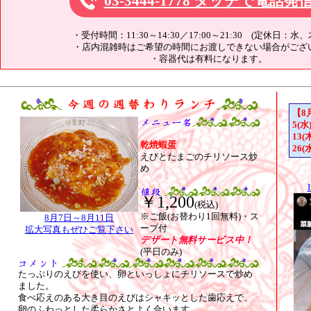
03-3444-1778 タッチで電話発
・受付時間：11:30～14:30／17:00～21:30 (定休日：
・店内混雑時はご希望の時間にお渡しできない場合がござ
・容器代は有料になります。
【8
5(水
13(
乾焼蝦蛋
26(
えびとたまごのチリソース炒
め
￥1,200
(税込)
※ご飯(お替わり1回無料)・ス
8月7日～8月11日
ープ付
拡大写真もぜひご覧下さい
デザート無料サービス中！
(平日のみ)
たっぷりのえびを使い、卵といっしょにチリソースで炒め
ました。
食べ応えのある大き目のえびはシャキッとした歯応えで、
卵のふわっとした柔らかさとよく合います。