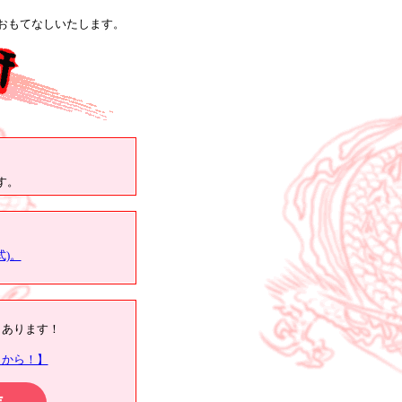
おもてなしいたします。
。
す。
)。
もあります！
らから！】