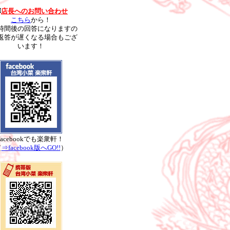
店長へのお問い合わせ
こちら
から！
時間後の回答になりますの
返答が遅くなる場合もござ
います！
facebookでも楽衆軒！
（
⇒facebook版へGO!!
）