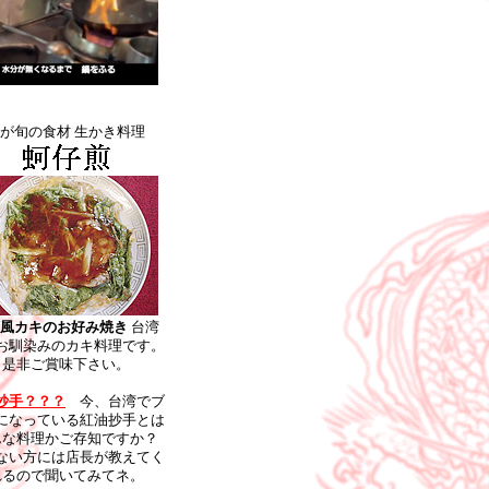
が旬の食材 生かき料理
風カキのお好み焼き
台湾
お馴染みのカキ料理です。
是非ご賞味下さい。
抄手？？？
今、台湾でブ
になっている紅油抄手とは
んな料理かご存知ですか？
ない方には店長が教えてく
れるので聞いてみてネ。