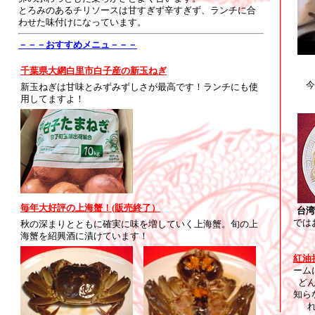
とろみのあるチリソースは甘すぎず辛すぎず、ランチに合
わせた味付けになっています。
－－－おすすめメニュ－－－
千葉県大網白里市白子産の新玉ねぎ
今
新玉ねぎは甘味とみずみずしさが最高です！ランチにも使
用してますよ！
毎年大好評の上海蟹！(販売終了）
台湾
では
秋の深まりとともに確実に味を増していく上海蟹。旬の上
海蟹を紹興酒に漬けています！
紅油
ーム
ど
知ら