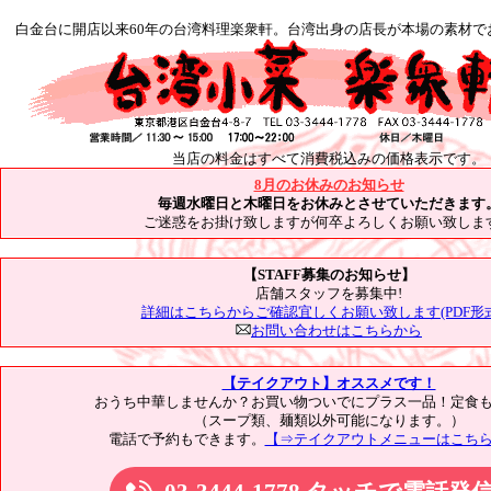
白金台に開店以来60年の台湾料理楽衆軒。台湾出身の店長が本場の素材で
当店の料金はすべて消費税込みの価格表示です。
8月のお休みのお知らせ
毎週水曜日と木曜日をお休みとさせていただきます
ご迷惑をお掛け致しますが何卒よろしくお願い致しま
【STAFF募集のお知らせ】
店舗スタッフを募集中!
詳細はこちらからご確認宜しくお願い致します(PDF形式
お問い合わせはこちらから
【テイクアウト】オススメです！
おうち中華しませんか？お買い物ついでにプラス一品！定食
（スープ類、麺類以外可能になります。）
電話で予約もできます。
【⇒テイクアウトメニューはこち