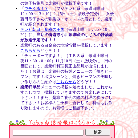
の餃子特集号に楽衆軒が掲載予定です！
「
ウチくる！？
」（フジテレビ系 毎週日曜日
12：00～13：10）2月5日（土）放映予定分に、女優
藤田弓子さんの馴染み・オススメの店として、楽衆
軒が紹介されます！！
テレビ朝日 食彩の王国
（毎週土曜 9：55～10：
20）に、
当店の青森県小川原湖産のしじみの醤油漬
が放送予定です！！
楽衆軒のある白金台の地域情報を掲載しています！
こちらから
どうぞ！！
「チューボーですよ！」（ＴＢＳ系 毎週土曜日
夜11：30～0：00）11月10日（土）放映分に、街の
巨匠として、楽衆軒料理長正山晶川が出演しまし
た！！お題は、楽衆軒の特製メニューの「焼きビー
フン」です！出演シーンと、焼きビーフンの美味し
い作り方のご紹介は
こちらから
どうぞ！！
楽衆軒単品メニュー
の掲載を始めました。これから
すこしづつ、掲載していきますのでお楽しみにして
下さい！！
また、是非ご宴会の際の料理の参考にし
て下さい！お客様のご予算に合わして、料理もお作
り致しますので、お気軽にご相談下さい。