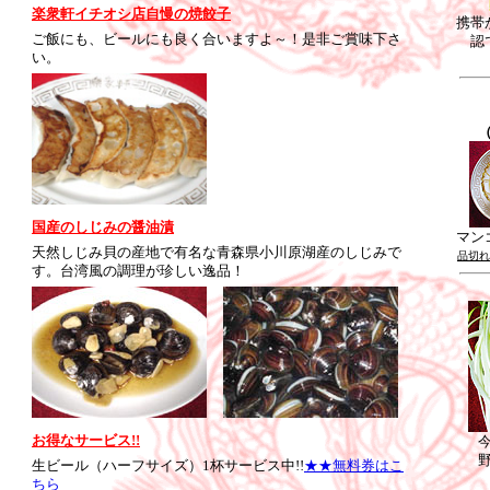
楽衆軒イチオシ店自慢の焼餃子
携帯
ご飯にも、ビールにも良く合いますよ～！是非ご賞味下さ
認
い。
国産のしじみの醤油漬
マン
天然しじみ貝の産地で有名な青森県小川原湖産のしじみで
品切れ
す。台湾風の調理が珍しい逸品！
お得なサービス!!
生ビール（ハーフサイズ）1杯サービス中!!
★★無料券はこ
ちら