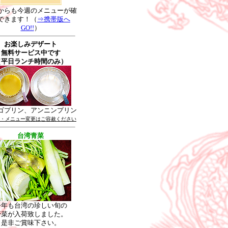
からも今週のメニューが確
できます！（
⇒携帯版へ
GO!!
）
お楽しみデザート
無料サービス中です
（平日ランチ時間のみ）
ゴプリン、アンニンプリン
・メニュー変更はご容赦ください
台湾青菜
今年も台湾の珍しい旬の
野菜が入荷致しました。
是非ご賞味下さい。